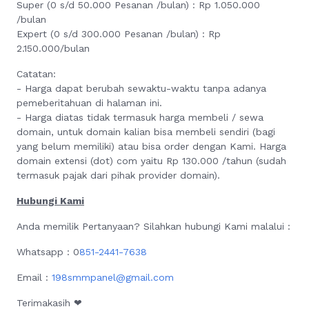
Super (0 s/d 50.000 Pesanan /bulan) : Rp 1.050.000
/bulan
Expert (0 s/d 300.000 Pesanan /bulan) : Rp
2.150.000/bulan
Catatan:
- Harga dapat berubah sewaktu-waktu tanpa adanya
pemeberitahuan di halaman ini.
- Harga diatas tidak termasuk harga membeli / sewa
domain, untuk domain kalian bisa membeli sendiri (bagi
yang belum memiliki) atau bisa order dengan Kami. Harga
domain extensi (dot) com yaitu Rp 130.000 /tahun (sudah
termasuk pajak dari pihak provider domain).
Hubungi Kami
Anda memilik Pertanyaan?
Silahkan hubungi Kami malalui
:
Whatsapp :‪‪ 0
851-2441-7638
Email :
198smmpanel@gmail.com
Terimakasih ❤